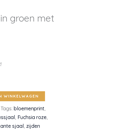
e in groen met
!
N WINKELWAGEN
Tags:
bloemenprint
,
ssjaal
,
Fuchsia roze
,
kante sjaal
,
zijden