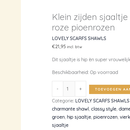
Klein zijden sjaaltj
roze pioenrozen
LOVELY SCARFS SHAWLS
€
21,95
incl. btw
Dit sjaaltje is hip èn super vrouwelijk
Beschikbaarheid:
Op voorraad
Klein
-
+
TOEVOEGEN AA
zijden
Categorie:
LOVELY SCARFS SHAWLS
sjaaltje
charmante shawl
,
classy style
,
dame
in
groen
,
hip sjaaltje
,
pioenrozen
,
vier
groen
sjaaltje
met