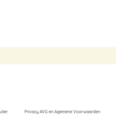
:
15,00.
lier
Privacy AVG en Agemene Voorwaarden