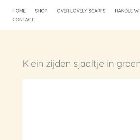
Ga
HOME
SHOP
OVER LOVELY SCARFS
HANDLE WI
naar
CONTACT
de
inhoud
Klein zijden sjaaltje in gro