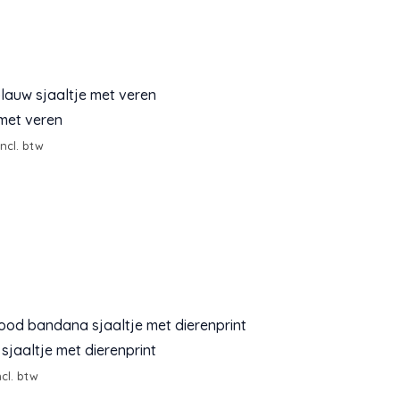
 met veren
nkelijke
Huidige
incl. btw
rijs
s:
€25,00.
jaaltje met dierenprint
kelijke
uidige
ncl. btw
ijs