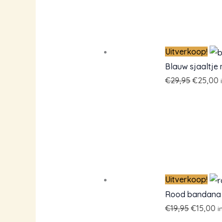
Uitverkoop!
Blauw sjaaltje
Oorspro
€
29,95
€
25,00
prijs
p
was:
i
€29,95.
Uitverkoop!
Rood bandana s
Oorspron
H
€
19,95
€
15,00
i
prijs
pr