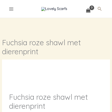
Ga
Zoeke
naar
de
inhoud
Fuchsia roze shawl met
dierenprint
Fuchsia roze shawl met
dierenprint