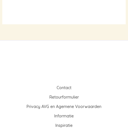
prijs
prijs
was:
is:
€19,95.
€15,00.
Contact
Retourformulier
Privacy AVG en Agemene Voorwaarden
Informatie
Inspiratie