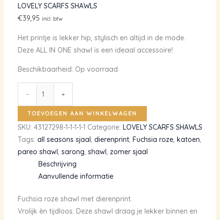
LOVELY SCARFS SHAWLS
€
39,95
incl. btw
Het printje is lekker hip, stylisch en altijd in de mode.
Deze ALL IN ONE shawl is een ideaal accessoire!
Beschikbaarheid:
Op voorraad
Fuchsia
-
+
roze
shawl
TOEVOEGEN AAN WINKELWAGEN
met
SKU:
43127298-1-1-1-1-1
Categorie:
LOVELY SCARFS SHAWLS
dierenprint
Tags:
all seasons sjaal
,
dierenprint
,
Fuchsia roze
,
katoen
,
aantal
pareo shawl
,
sarong
,
shawl
,
zomer sjaal
Beschrijving
Aanvullende informatie
Fuchsia roze shawl met dierenprint.
Vrolijk èn tijdloos. Deze shawl draag je lekker binnen en