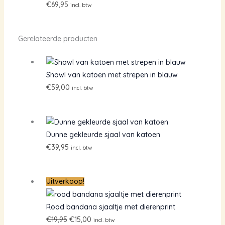
€
69,95
incl. btw
Gerelateerde producten
Shawl van katoen met strepen in blauw
€
59,00
incl. btw
Dunne gekleurde sjaal van katoen
€
39,95
incl. btw
Uitverkoop!
Rood bandana sjaaltje met dierenprint
Oorspronkelijke
Huidige
€
19,95
€
15,00
incl. btw