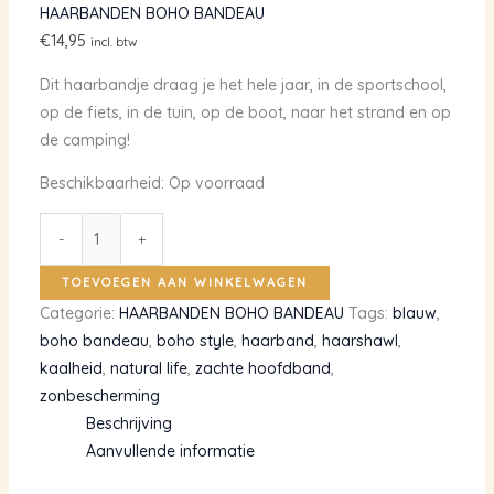
HAARBANDEN BOHO BANDEAU
€
14,95
incl. btw
Dit haarbandje draag je het hele jaar, in de sportschool,
op de fiets, in de tuin, op de boot, naar het strand en op
de camping!
Beschikbaarheid:
Op voorraad
Brede
-
+
blauwe
haarshawl
TOEVOEGEN AAN WINKELWAGEN
met
Categorie:
HAARBANDEN BOHO BANDEAU
Tags:
blauw
,
roze
boho bandeau
,
boho style
,
haarband
,
haarshawl
,
bloemen
kaalheid
,
natural life
,
zachte hoofdband
,
aantal
zonbescherming
Beschrijving
Aanvullende informatie