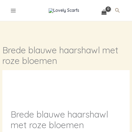
Ga
Zoeke
naar
de
inhoud
Brede blauwe haarshawl met
roze bloemen
Brede blauwe haarshawl
met roze bloemen