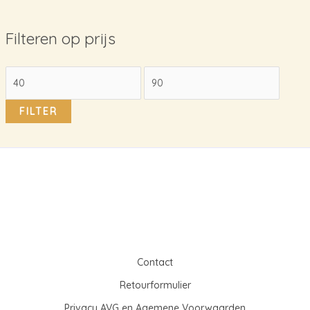
Filteren op prijs
M
M
i
a
FILTER
n
x
.
.
p
p
r
r
i
i
j
j
s
s
Contact
Retourformulier
Privacy AVG en Agemene Voorwaarden