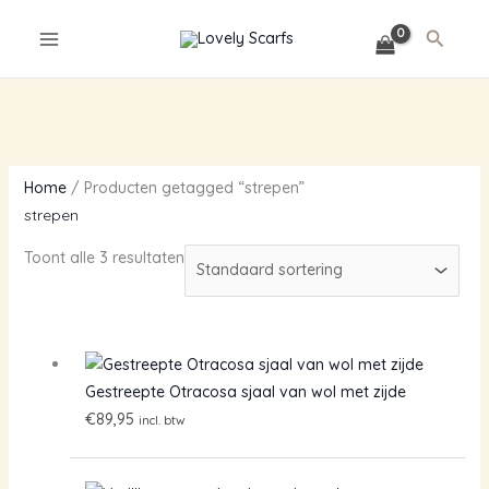
Ga
Zoeke
naar
de
inhoud
Home
/ Producten getagged “strepen”
strepen
Toont alle 3 resultaten
Gestreepte Otracosa sjaal van wol met zijde
€
89,95
incl. btw