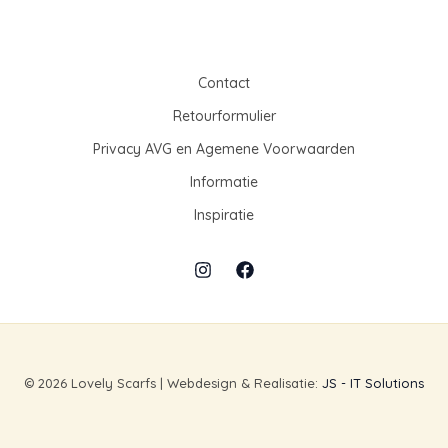
j
j
s
s
Contact
Retourformulier
Privacy AVG en Agemene Voorwaarden
Informatie
Inspiratie
© 2026 Lovely Scarfs | Webdesign & Realisatie:
JS - IT Solutions