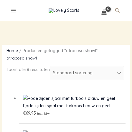
Ga
Zoeke
naar
de
inhoud
Home
/ Producten getagged “otracosa shawl”
otracosa shawl
Toont alle 8 resultaten
Rode zijden sjaal met turkoois blauw en geel
€
69,95
incl. btw