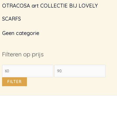
OTRACOSA art COLLECTIE BIJ LOVELY
SCARFS
Geen categorie
Filteren op prijs
M
M
i
a
FILTER
n
x
.
.
p
p
r
r
i
i